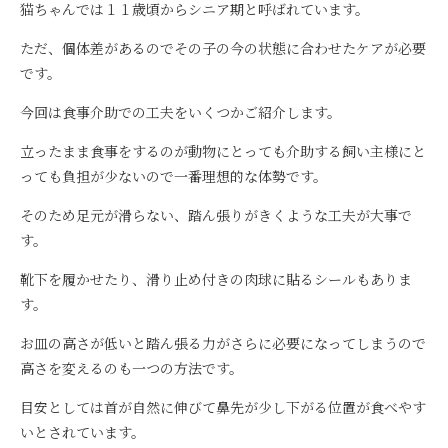
猫ちゃんでは１１歳頃からシニア期と呼ばれています。
ただ、個体差があるのでその子の今の状態に合わせたケアが必要
です。
今回は食事介助での工夫をいくつかご紹介します。
立ったまま食事をするのが動物にとっても介助する飼い主様にと
っても負担が少ないので一番理想的な体勢です。
そのため足元が滑らない、踏ん張りがきくような工夫が大事で
す。
靴下を履かせたり、滑り止め付きの肉球に貼るシールもありま
す。
お皿の高さが低いと踏ん張る力がさらに必要になってしまうので
高さを変えるのも一つの方法です。
目安としては首が自然に伸びて鼻先が少し下がる位置が食べやす
いとされています。