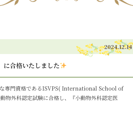
2024.12.14
医」に合格いたしました
あるISVPS( International School of
Studies）小動物外科認定試験に合格し、『小動物外科認定医